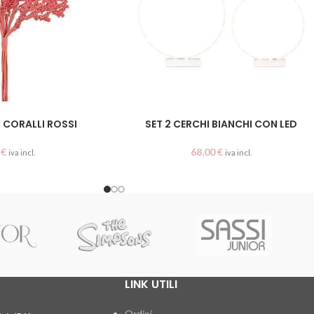
 CORALLI ROSSI
SET 2 CERCHI BIANCHI CON LED
0
€
68,00
€
iva incl.
iva incl.
LINK UTILI
Ordini