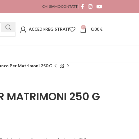
CHI SIAMO
CONTATTI
0
ACCEDI/REGISTRATI
0,00
€
ianco Per Matrimoni 250 G
R MATRIMONI 250 G