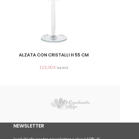
ALZATA CON CRISTALLI H 55 CM
CERCHIO ORO
122,00
€
2
iva incl.
Peragashop
NEWSLETTER
Iscriviti alla nostra newsletter e ricevi 10% di