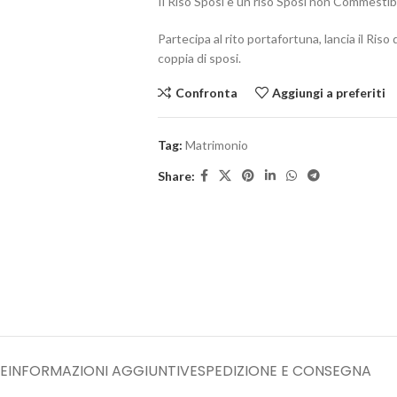
Il Riso Sposi è un riso Sposi non Commestibil
Partecipa al rito portafortuna, lancia il Riso
coppia di sposi.
Confronta
Aggiungi a preferiti
Tag:
Matrimonio
Share:
E
INFORMAZIONI AGGIUNTIVE
SPEDIZIONE E CONSEGNA