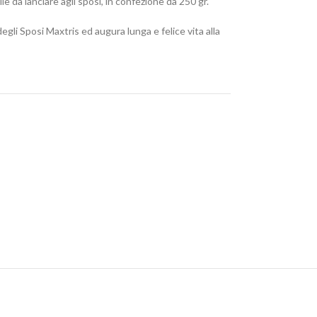
e da lanciare agli sposi, in confezione da 250 gr.
 degli Sposi Maxtris ed augura lunga e felice vita alla