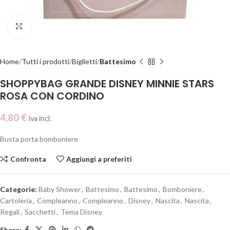
Clicca per ingrandire
Home
Tutti i prodotti
Biglietti
Battesimo
SHOPPYBAG GRANDE DISNEY MINNIE STARS
ROSA CON CORDINO
4,80
€
iva incl.
Busta porta bomboniere
Confronta
Aggiungi a preferiti
Categorie:
Baby Shower
,
Battesimo
,
Battesimo
,
Bomboniere
,
Cartoleria
,
Compleanno
,
Compleanno
,
Disney
,
Nascita
,
Nascita
,
Regali
,
Sacchetti
,
Tema Disney
Share: