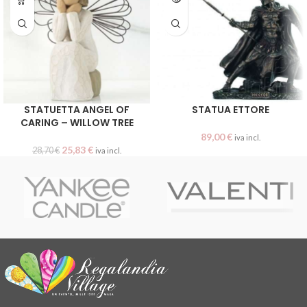
STATUETTA ANGEL OF
STATUA ETTORE
CARING – WILLOW TREE
89,00
€
iva incl.
25,83
€
28,70
€
iva incl.