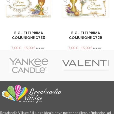
BIGLIETTI PRIMA
BIGLIETTI PRIMA
COMUNIONE C730
COMUNIONE C729
7,00
€
-
15,00
€
7,00
€
-
15,00
€
iva incl.
iva incl.
Regalandia Village è il luogo ideale dove poter scegliere, affidandosi ad