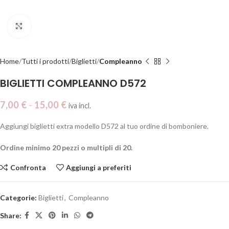
Clicca per ingrandire
Home
Tutti i prodotti
Biglietti
Compleanno
BIGLIETTI COMPLEANNO D572
7,00
€
-
15,00
€
iva incl.
Aggiungi biglietti extra modello D572 al tuo ordine di bomboniere.
Ordine minimo 20 pezzi o multipli di 20.
Confronta
Aggiungi a preferiti
Categorie:
Biglietti
,
Compleanno
Share: